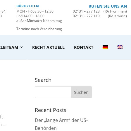
RUFEN SIE UNS AN
BÜROZEITEN
e 84
MON - FR 08.30 - 12.30
02131 – 277 123
(RA Frommen)
ss
und 14:00 - 18:00
02131 – 277 119
(RA Krause)
außer Mittwoch-Nachmittag
Termine nach Vereinbarung
LEITEAM
RECHT AKTUELL
KONTAKT
Search
Recent Posts
ft
Der „lange Arm“ der US-
n –
Behörden