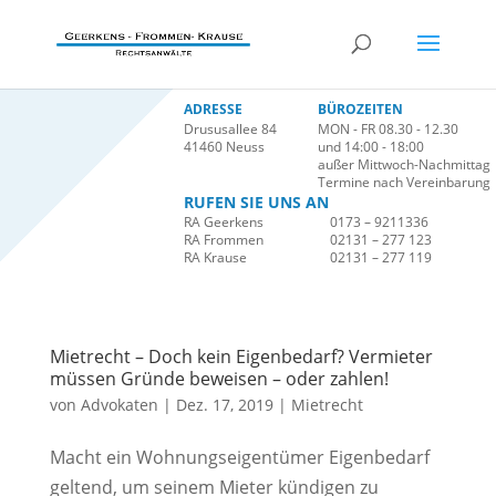
ADRESSE
BÜROZEITEN
Drususallee 84
MON - FR 08.30 - 12.30
41460 Neuss
und 14:00 - 18:00
außer Mittwoch-Nachmittag
Termine nach Vereinbarung
RUFEN SIE UNS AN
RA Geerkens
0173 – 9211336
RA Frommen
02131 – 277 123
RA Krause
02131 – 277 119
Mietrecht – Doch kein Eigenbedarf? Vermieter
müssen Gründe beweisen – oder zahlen!
von
Advokaten
|
Dez. 17, 2019
|
Mietrecht
Macht ein Wohnungseigentümer Eigenbedarf
geltend, um seinem Mieter kündigen zu